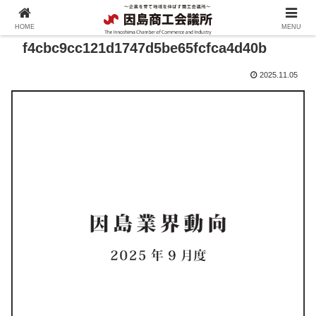
HOME
MENU
f4cbc9cc121d1747d5be65fcfca4d40b
2025.11.05