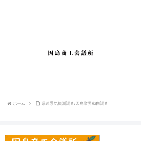
ホーム
県連景気観測調査/因島業界動向調査