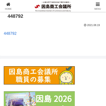
HOME
MENU
448792
2021.08.19
448792