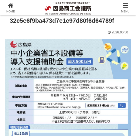
HOME
MENU
32c5e6f9ba473d7e1c97d80f6d64789f
2026.06.30