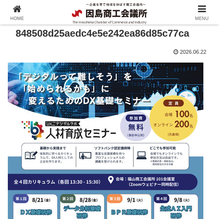
HOME
MENU
848508d25aedc4e5e242ea86d85c77ca
2026.06.22