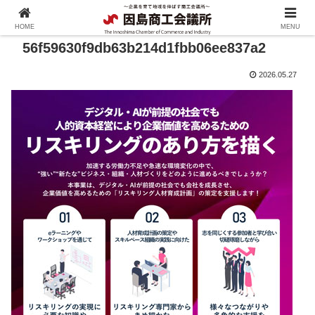
HOME
MENU
56f59630f9db63b214d1fbb06ee837a2
2026.05.27