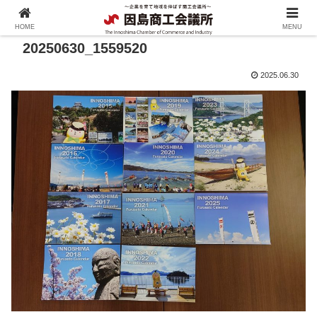
HOME
MENU
20250630_1559520
2025.06.30