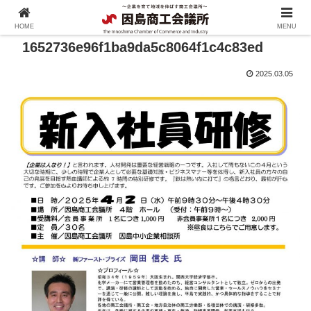
HOME
MENU
1652736e96f1ba9da5c8064f1c4c83ed
2025.03.05