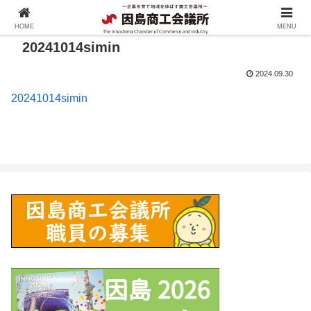
HOME
MENU
20241014simin
2024.09.30
20241014simin