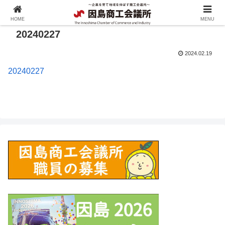
HOME
MENU
20240227
2024.02.19
20240227