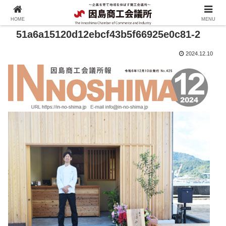
HOME
MENU
51a6a15120d12ebcf43b5f66925e0c81-2
2024.12.10