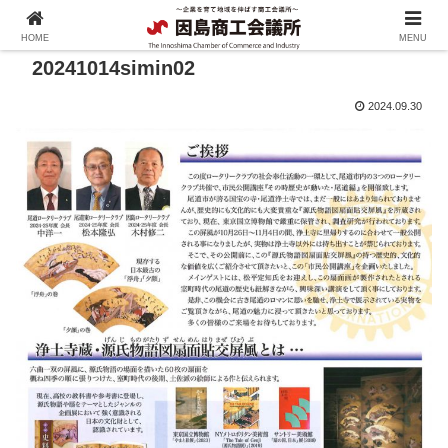
HOME
MENU
20241014simin02
2024.09.30