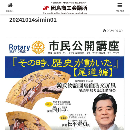
HOME
MENU
20241014simin01
2024.09.30