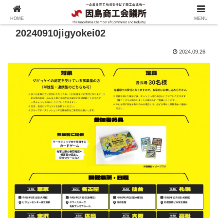
HOME
MENU
20240910jigyokei02
2024.09.26