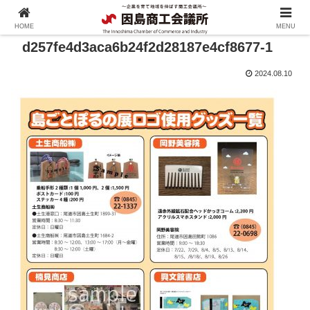
HOME
MENU
d257fe4d3aca6b24f2d28187e4cf8677-1
2024.08.10