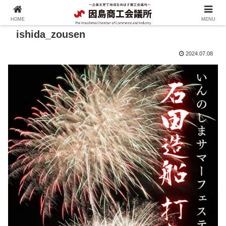
HOME
MENU
ishida_zousen
2024.07.08