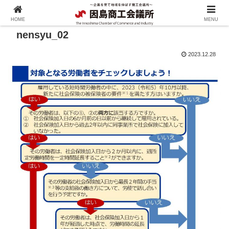
HOME
MENU
nensyu_02
2023.12.28