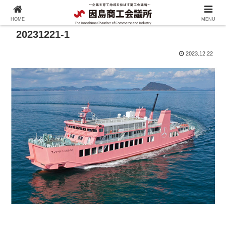
HOME
MENU
20231221-1
2023.12.22