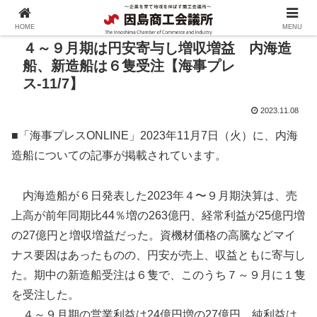
HOME
MENU
４～９月期は円安寄与し増収増益 内海造
船、新造船は６隻受注【海事プレ
ス-11/7】
2023.11.08
■「海事プレスONLINE」2023年11月7日（火）に、内海
造船についての記事が掲載されています。
内海造船が６日発表した2023年４〜９月期決算は、売
上高が前年同期比44％増の263億円、経常利益が25億円増
の27億円と増収増益だった。資機材価格の高騰などマイ
ナス要因はあったものの、円安が売上、収益ともに寄与し
た。期中の新造船受注は６隻で、このうち７～９月に１隻
を受注した。
４～９月期の営業利益は24億円増の27億円、純利益は