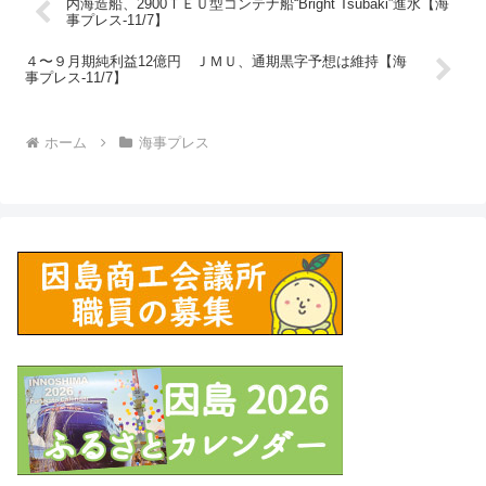
内海造船、2900ＴＥＵ型コンテナ船“Bright Tsubaki”進水【海
事プレス-11/7】
４〜９月期純利益12億円 ＪＭＵ、通期黒字予想は維持【海
事プレス-11/7】
ホーム
海事プレス