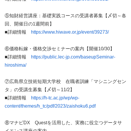
⑤知財経営講座：基礎実践コースの受講者募集【〆切～各
回、開催日の1週間前】
■詳細情報
https://www.hiwave.or.jp/event/39273/
⑥価格転嫁・価格交渉セミナーの案内【開催10/30】
■詳細情報
https://public.lec-jp.com/baseupSeminar-
hiroshima/
⑦広島県立技術短期大学校 在職者訓練「マシニングセン
タ」の受講生募集【〆切～11/2】
■詳細情報
https://h-tc.ac.jp/wp/wp-
content/themes/h_tc/pdf/2023/zaishoku6.pdf
⑧マナビDX Questを活用した、実務に役立つデータサ
イエンス講座の案内