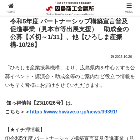
HOME
MENU
令和5年度 パートナーシップ構築宣言普及
促進事業（見本市等出展支援） 助成金の
公募【〆切～1/31】、他【ひろしま産振
構-10/26】
2023.10.26
「ひろしま産業振興機構」より、広島県内を中心とする公
募イベント・講演会・助成金等のご案内など役立つ情報を
いち早く皆様にお届けさせていただきます。
知っ得情報【23/10/26号】は、
こちら＞＞
https://www.hiwave.or.jp/news/39391/
【★イチ押情報】
①令和5年度 パートナーシップ構築宣言普及促進事業（見