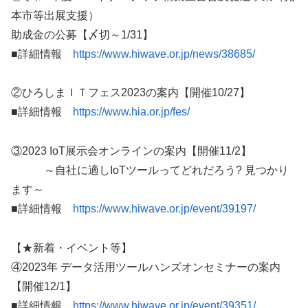
本市等出展支援）
助成金の公募【〆切～1/31】
■詳細情報
https://www.hiwave.or.jp/news/38685/
②ひろしまＩＴフェス2023の案内【開催10/27】
■詳細情報
https://www.hia.or.jp/fes/
③2023 IoT展示会オンラインの案内【開催11/2】
～自社に適しIoTツールってどれだろう? 見つかり
ます～
■詳細情報
https://www.hiwave.or.jp/event/39197/
【★新着・イベント等】
④2023年 データ活用ツールハンズオンセミナーの案内
【開催12/1】
■詳細情報
https://www.hiwave.or.jp/event/39351/