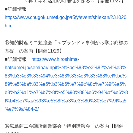
～再エネ利活用の可能性を探る～【開催11/27】
■詳細情報
https://www.chugoku.meti.go.jp/r5fy/event/shiekan/231020.
html
⑬知的財産ミニ勉強会「＜ブランド＞事例から学ぶ商標の
基礎」の案内【開催11/29】
■詳細情報
https://www.hiroshima-
hatsumei.jp/seminar/inpit%ef%bc%88%e3%82%a4%e3%
83%b3%e3%83%94%e3%83%83%e3%83%88%ef%bc%
89%e5%ba%83%e5%b3%b6%e7%9c%8c%e7%9f%a5%
e8%b2%a1%e7%b7%8f%e5%90%88%e6%94%af%e6%8
f%b4%e7%aa%93%e5%8f%a3%e3%80%80%e7%9f%a5
%e7%9a%84-2/
⑭広島商工会議所商業部会「特別講演会」の案内【開催