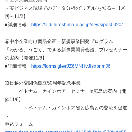
～実ビジネス現場でのデータ分析の“リアル”を知る～【〆
切～11/2】
■詳細情報
https://aidi.hiroshima-u.ac.jp/news/post-320/
⑨中小企業向け商品企画・新規事業開発プログラム
「わかる、うごく、できる新事業開発会議」プレセミナー
の案内【開催11/6】
■詳細情報
https://forms.gle/rJZ6MNHvJisnbnmJ6
⑩日越外交関係樹立50周年記念事業
ベトナム・カインホア セミナーin広島の案内（開
催11/8】
～ベトナム・カインホア省と広島との交流を促進
～
申込フォーム