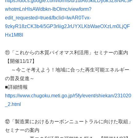
https://docs.google.com/forms/d/1ulA65kILDyok5Z8NAc5F
whotmLnHlsAWdbkn-IbOImc/viewform?
edit_requested=true&fbclid=IwAR0Tvx-
9zkyR18zCK3b4i5GP3rIiig2JrUYXLKbWaeOXzLm0LjQF
Hx1Mf8I
⑪「これからの木質バイオマス利活用」セミナーの案内
【開催11/17】
～今こそ考えよう！地域に合った再生可能エネルギー
の普及促進～
■詳細情報
https://www.chugoku.meti.go.jp/r5fy/event/shiekan/231020
_2.html
⑫「製造業におけるカーボンニュートラルに向けた取組」
セミナーの案内