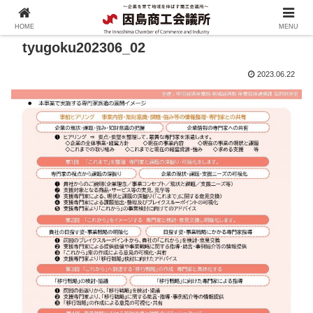
HOME
MENU
tyugoku202306_02
2023.06.22