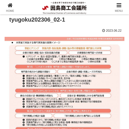
HOME
MENU
tyugoku202306_02-1
2023.06.22