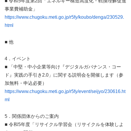
■ 令和5年度第2回「エネルギー構造高度化・転換理解促進
事業費補助金」
https://www.chugoku.meti.go.jp/r5fy/koubo/denga/230529.
html
■ 他
4．イベント
■ 「中堅・中小企業等向け『デジタルガバナンス・コー
ド』実践の手引き2.0」に関する説明会を開催します（参
加無料・申込必要）
https://www.chugoku.meti.go.jp/r5fy/event/seijyo/230616.ht
ml
5．関係団体からのご案内
■ 令和5年度「リサイクル学習会（リサイクルを体験しよ