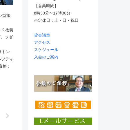
【営業時間】
8時50分〜17時30分
ン型旅
※定休日：土・日・祝日
を２枚装
貸会議室
プ、ラダ
アクセス
スケジュール
重量トン
入会のご案内
ハツディ
、資格：