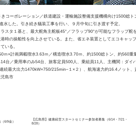
きコーポレーション／鉄道建設・運輸施設整備支援機構向け1500総ト
を進水した。引き続き艤装工事を行い、９月中旬に引き渡す予定。
スタ１基と、最大舵角主舵板45°／フラップ90°が可能なフラップ舵
入港時の操船性を向上させている。また、省エネ装置としてエコキャッ
している。
.50ｍ×計画満載喫水3.63ｍ／構造喫水3.70ｍ、約1500総トン、約560
4台／乗用車のみ54台、旅客定員500人、乗組員11人、主機関：ダイ
続最大出力1470kW×750/215min−１×２）、航海速力約16.4ノット
鹿児島市
【広島県】健康経営スタートセミナー参加者募集（6/14・7/21・
6/9金）
8/28）