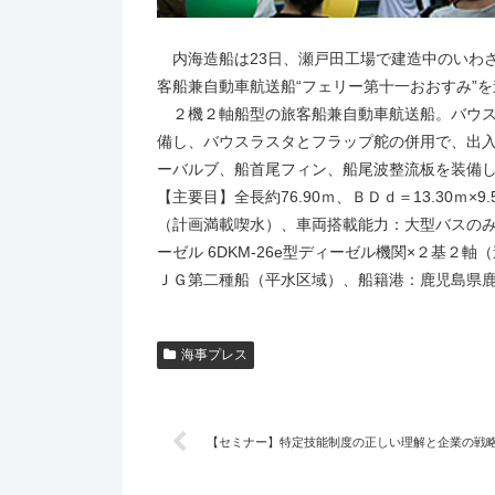
内海造船は23日、瀬戸田工場で建造中のいわさ
客船兼自動車航送船“フェリー第十一おおすみ”
２機２軸船型の旅客船兼自動車航送船。バウスラ
備し、バウスラスタとフラップ舵の併用で、出
ーバルブ、船首尾フィン、船尾波整流板を装備
【主要目】全長約76.90ｍ、ＢＤｄ＝13.30ｍ×9
（計画満載喫水）、車両搭載能力：大型バスのみ1
ーゼル 6DKM-26e型ディーゼル機関×２基２軸（連
ＪＧ第二種船（平水区域）、船籍港：鹿児島県
海事プレス
【セミナー】特定技能制度の正しい理解と企業の戦略（