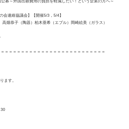
第1回公募～外国出願費用の負担を軽減したい！という企業の方へ～
の会連絡協議会】【開催5/3，5/4】
人展 高畑恭子（陶器）柏木亜希（エブル）岡崎絵美（ガラス）
◆
＝＝＝＝＝＝＝＝＝＝＝＝＝＝＝＝＝＝＝＝＝＝＝＝＝＝＝
あります。
30