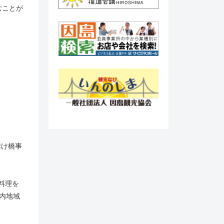
むことが
架け橋事
料理を
内地域