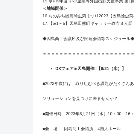
15.令和5年度 中小企業等外国出願支援事業 
＜地域関係＞
16.おのみち因島除虫菊まつり2023【因島除虫菊
17.【5/1～5】因島田熊町ギャラリー政吉３
◆因島商工会議所及び関連会議等スケジュール
＝＝＝＝＝＝＝＝＝＝＝＝＝＝＝＝＝＝＝＝＝
DX
フェアin因島開催‼【6/21（水）】
■2023年度には、取り組むべき課題がたくさん
ソリューションを見つけに来ませんか？
■開催日時 2023年6月21日（水）10：00～16：
■会 場 因島商工会議所 4階大ホール