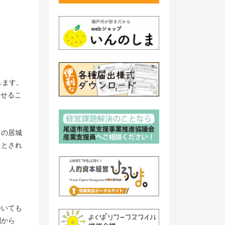
します。
させるこ
』の居城
たとされ
ついても
欄から