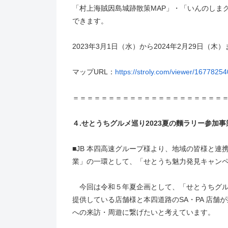
「村上海賊因島城跡散策MAP」・「いんのしま
できます。
2023年3月1日（水）から2024年2月29日（
マップURL：
https://stroly.com/viewer/167782
＝＝＝＝＝＝＝＝＝＝＝＝＝＝＝＝＝＝＝＝＝
４.せとうちグルメ巡り2023夏の麵ラリー参加
■JB 本四高速グループ様より、地域の皆様と
業」の一環として、「せとうち魅力発見キャン
今回は令和５年夏企画として、「せとうちグル巡
提供している店舗様と本四道路のSA・PA 店
への来訪・周遊に繋げたいと考えています。