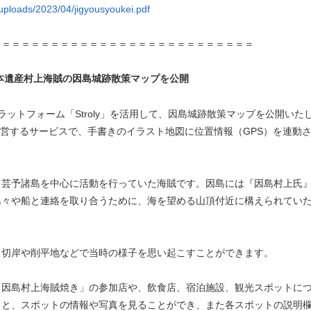
/uploads/2023/04/jigyousyoukei.pdf
＝＝＝＝＝＝＝＝＝＝＝＝＝＝＝＝＝＝＝＝＝＝＝＝＝＝＝
本遺産村上海賊の因島城跡散策マップを公開
ットフォーム「Stroly」を活用して、因島城跡散策マップを公開いた
リー)が運営するサービスで、手書きのイラスト地図に位置情報（GPS）を連動
芸予諸島を中心に活動を行っていた海賊です。因島には『因島村上氏
島々や船と連絡を取り合うために、海を望める山頂付近に構えられてい
、切岸や削平地などで当時の様子を思い起こすことができます。
因島村上海賊焼き」の参加店や、飲食店、宿泊施設、観光スポットに
ると、スポットの情報や写真を見ることができ、また各スポットの説明