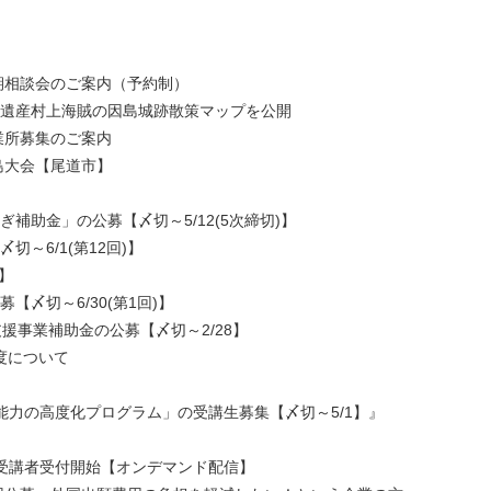
期相談会のご案内（予約制）
本遺産村上海賊の因島城跡散策マップを公開
業所募集のご案内
島大会【尾道市】
補助金」の公募【〆切～5/12(5次締切)】
～6/1(第12回)】
)】
〆切～6/30(第1回)】
援事業補助金の公募【〆切～2/28】
度について
能力の高度化プログラム」の受講生募集【〆切～5/1】』
の受講者受付開始【オンデマンド配信】