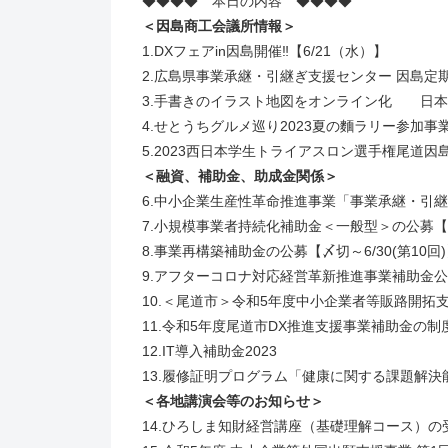
◆◆◆◆ 本日の内容 ◆◆◆◆
＜因島商工会議所情報＞
1.DXフェアin因島開催‼【6/21（水）】
2.広島県事業承継・引継ぎ支援センター 因島定
3.手書きのイラスト地図をオンライン化 日
4.せとうちグルメ巡り2023夏の麵ラリー参加事
5.2023西日本学生トライアスロン選手権尾道因
＜融資、補助金、助成金関係＞
6.中小企業生産性革命推進事業「事業承継・引継ぎ
7.小規模事業者持続化補助金＜一般型＞の公募【〆切
8.事業再構築補助金の公募【〆切～6/30(第10回
9.アフターコロナ対応経営革新推進事業補助金公募【
10.＜尾道市＞令和5年度中小企業者等販路開拓支
11.令和5年度尾道市DX推進支援事業補助金の制
12.IT導入補助金2023
13.履修証明プログラム「健康に関する課題解決
＜各地講演会等のお知らせ＞
14.ひろしま知財経営講座（基礎理解コース）