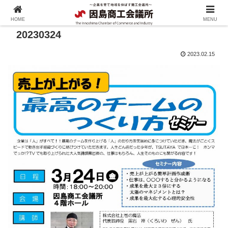
HOME
MENU
20230324
2023.02.15