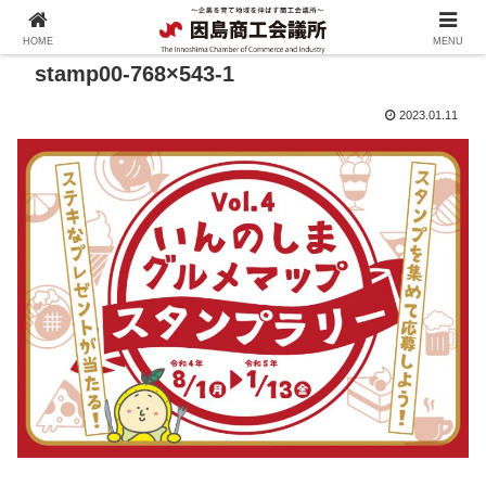
HOME
MENU
stamp00-768×543-1
2023.01.11