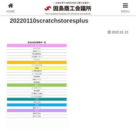
HOME
MENU
20220110scratchstoresplus
2022.01.13