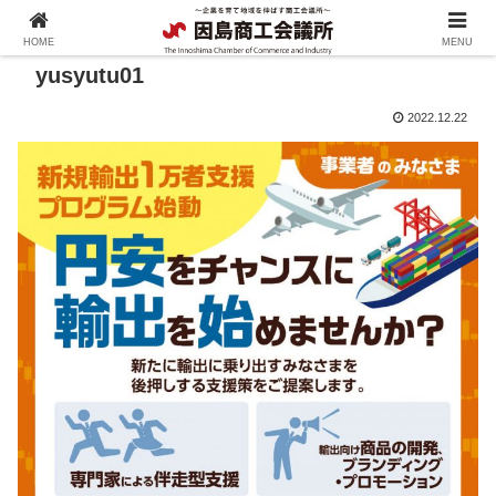
HOME
MENU
yusyutu01
2022.12.22