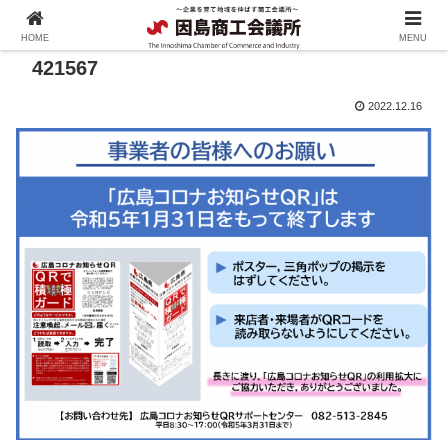
HOME
MENU
421567
2022.12.16