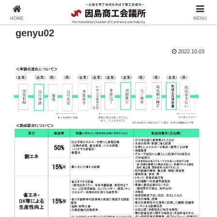
HOME
MENU
genyu02
2022.10.03