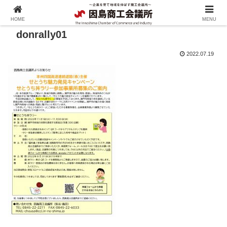
HOME
MENU
donrally01
2022.07.19