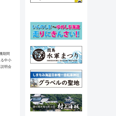
機期間
れる中小
る説明会