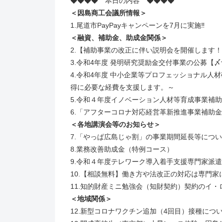
◆◆◆◆ 本日の内容 ◆◆◆◆
＜因島商工会議所情報＞
1.尾道市PayPayキャンペーンを7月に実施‼
＜融資、補助金、助成金関係＞
2.【補助事業の改正に伴い説明会を開催します
3.令和4年度 発明研究奨励金交付事業の公募【〆切
4.令和4年度 中小企業等プロフェッショナル人
得に必要な経費を支援します。～
5.令和４年度イノベーション人材等育成事業補
6.「アフターコロナ対応経営革新推進事業補助
＜各地講演会等のお知らせ＞
7.「やっぱ広島じゃ割」の事業期間延長等について
8.業務改善助成金（特例コース）
9.令和４年度テレワーク導入着手支援専門家派
10.【相談無料】働き方や法改正の対応は専門
11.知的財産ミニ勉強会（知財契約）契約のイ・ロ
＜地域関係＞
12.新型コロナワクチン追加（4回目）接種につ