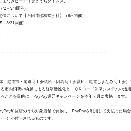
島しまなみビーチ【せとうちタイムズ】
2～9/4開催)
開催について【石田造船株式会社】（8/6開催）
15～8/31開催）
◆
＝＝＝＝＝＝＝＝＝＝＝＝＝＝＝＝＝＝＝＝＝＝＝＝＝＝＝
体：尾道市・尾道商工会議所・因島商工会議所・尾道しまなみ商工会）
する市内消費の喚起による経済活性化と、ＱＲコード決済システムの活
ることを目的に、PayPay還元キャンペーンを本年７月に実施します。
yPay加盟店のうち対象店舗で買物し、PayPayを利用して支払った場
イント）が付与されるものです。