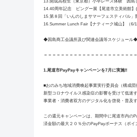
13.開成高校生（東京都）小早レース体験 因
14.40周年記念 ピングー展【尾道市立美術館】(7/
15.第８回「いんのしまサマーフェスティバル」
16.Summer Lunch Fair【ナティーク城山】（6/
◆因島商工会議所及び関連会議等スケジュール
＝＝＝＝＝＝＝＝＝＝＝＝＝＝＝＝＝＝＝＝＝
1.
尾道市PayPayキャンペーンを7月に実施‼
■おのみち地域消費喚起事業実行委員会（構成団
新型コロナウイルス感染症の影響を受けて低迷
事業者・消費者双方のデジタル化を啓発・普及す
この還元キャンペーンは、期間中に尾道市内のPa
済金額の最大２０％分のPayPayボーナス（ポ