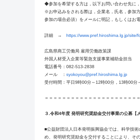
◆参加を希望する方は，以下お問い合わせ先に
※お申込みをされる際は，企業名，氏名，参加方
参加の場合必須）をメールに明記，もしくはお
詳細 →
https://www.pref.hiroshima.lg.jp/site/
広島県商工労働局 雇用労働政策課
外国人材受入企業等緊急支援事業補助金担当
電話番号：082-513-2838
メール ：
syokoyou@pref.hiroshima.lg.jp
受付時間：平日9時00分～12時00分，13時00分～
＝＝＝＝＝＝＝＝＝＝＝＝＝＝＝＝＝＝＝＝＝
３.令和4年度 発明研究奨励金交付事業の公募【〆
■公益財団法人日本発明振興協会では、科学技術
め、発明研究奨励金を交付することにより、そ