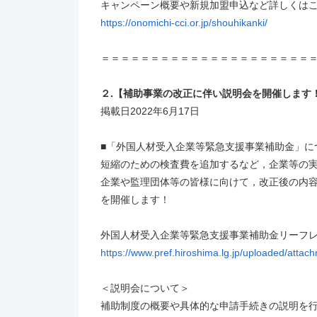
キャンペーン概要や新規加盟申込など詳しくはこ
https://onomichi-cci.or.jp/shouhikanki/
＝＝＝＝＝＝＝＝＝＝＝＝＝＝＝＝＝＝＝＝＝
２.【補助事業の改正に伴い説明会を開催します
掲載日2022年6月17日
■「外国人材受入企業等緊急支援事業補助金」に
短縮のための検査費を追加するなど，企業等の
企業や監理団体等の皆様に向けて，改正後の内
を開催します！
外国人材受入企業等緊急支援事業補助金リーフレ
https://www.pref.hiroshima.lg.jp/uploaded/atta
＜説明会について＞
補助制度の概要や具体的な申請手続きの説明を