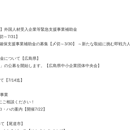
！】外国人材受入企業等緊急支援事業補助金
～7/31】
材確保支援事業補助金の募集【〆切～3/30】 ～新たな取組に挑む即戦力
助金について【広島県】
金」の公募を開始します。【広島県中小企業団体中央会】
【7/14迄】
遣事業
家にご相談ください！
・ハの案内【開催7/22】
いて【尾道市】