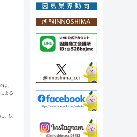
では、
用による
合に、決