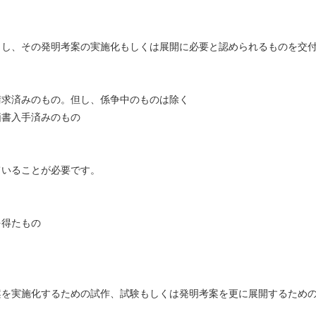
し、その発明考案の実施化もしくは展開に必要と認められるものを交
請求済みのもの。但し、係争中のものは除く
価書入手済みのもの
いることが必要です。
を得たもの
。
案を実施化するための試作、試験もしくは発明考案を更に展開するため