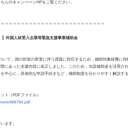
ちらのキャンペーンHPをご覧ください。
＝＝＝＝＝＝＝＝＝＝＝＝＝＝＝＝＝＝＝＝＝＝＝＝＝＝＝
！】外国人材受入企業等緊急支援事業補助金
ついて，国の対策の変更に伴う課題に対応するため，補助対象経費に待
実態にあった支援内容に改正しました。このため，当該補助金を活用さ
容を中心に，具体的な申請手続きなど，補助制度を分かりやすく解説す
ット（PDFファイル）
chment/488784.pdf
行います。