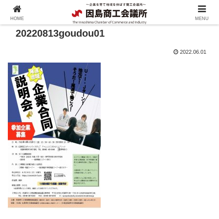
HOME
MENU
20220813goudou01
2022.06.01