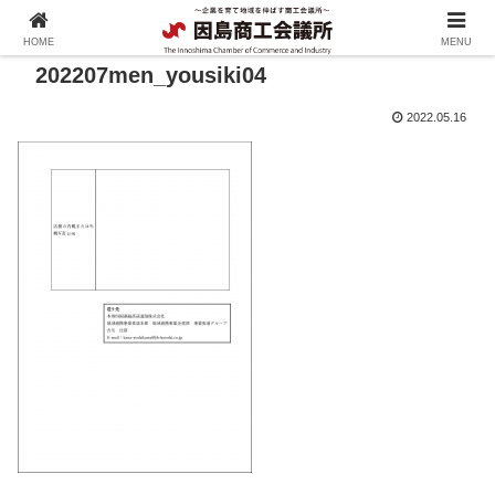
HOME
MENU
202207men_yousiki04
2022.05.16