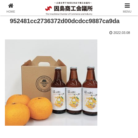
HOME
MENU
952481cc2736372d00dcdcc9887ca9da
2022.03.08