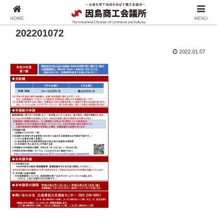
HOME
MENU
202201072
2022.01.07