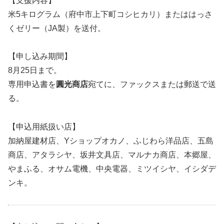
【支援内容】
米5キログラム（府中市上下町コシヒカリ）またははっさ
くゼリー（JA製）を送付。
【申し込み期間】
8月25日まで。
専用申込書を
圓光商店
宛てに、ファックスまたは郵送で送
る。
【申込用紙扱い店】
加納屋建材店、Yショップオカノ、ふじわら洋品店、五島
商店、アタラシヤ、坂井文具店、マルナカ商店、本郷屋、
やまふる、オサム電機、中央電器、ミツイシヤ、イシダデ
ンキ。