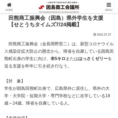
HOME
MENU
田熊商工振興会（因島）県外学生を支援
【せとうちタイムズ7/24掲載】
2021.07.27
田熊商工振興会（会長岡野哲二）は、新型コロナウイル
ス感染症拡大防止の懸念から、帰省を自粛している因島田
熊町出身の学生に向け、
米5キロ
または
はっさくゼリー
を
送る支援を昨年に引き続き行なう。
【対 象】
学生が因島田熊町出身で、広島県外に居住し、県外の大
学・大学院・短期大学・専門学校などに在学している18
歳～24歳。帰省を自粛している人。