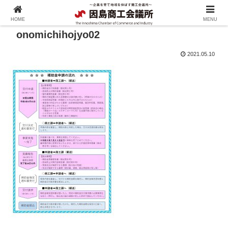
HOME
MENU
onomichihojyo02
2021.05.10