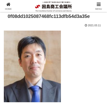
HOME
MENU
0f08dd1025087468fc113dfb54d3a35e
2021.03.11