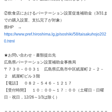
②飲食店におけるパーテーション設置促進補助金（3/31ま
での購入設置、支払完了が対象）
県HP →
https://www.pref.hiroshima.lg.jp/soshiki/58/taisakuhojo202
0.html
★お問い合わせ・書類提出先
広島県パーテーション設置補助金事務局
〒７３０－００３１ 広島県広島市中区紙屋町２－２－
２ 紙屋町ビル３階
【電話】 ０８２－５４６－１２１７
【受付時間】 １０：００～１７：００（土曜日・日曜
日・祝日，12/26～1/3は除く）
＝＝＝＝＝＝＝＝＝＝＝＝＝＝＝＝＝＝＝＝＝＝＝＝＝＝