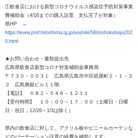
①飲食店における新型コロナウイルス感染症予防対策事業
費補助金（4/16までの購入設置、支払完了が対象）
県HP →
https://www.pref.hiroshima.lg.jp/soshiki/58/inshokuhojo202
0.html
★お問い合わせ・書類提出先
広島県飲食店新型コロナ対策補助金事務局
〒７３０－００３１ 広島県広島市中区紙屋町２－１－２
２ 広島興銀ビル１１階
【電話】 ０８２－５４６－１２１１
【受付時間】 １０：００～１７：００（土曜日・日曜
日・祝日，12/26～1/3は除く）
県内の飲食店に対して、アクリル板やビニールカーテンな
どのパーテーション設置の経費を補助します。