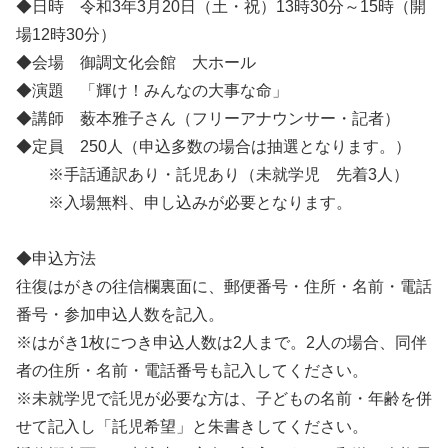
◆日時 令和3年3月20日（土・祝）13時30分～15時（開
場12時30分）
◆会場 御調文化会館 大ホール
◆演題 「輝け！みんなの大事な命」
◆講師 薮本雅子さん（フリーアナウンサー・記者）
◆定員 250人（申込多数の場合は抽選となります。）
※手話通訳あり・託児あり（未就学児 先着3人）
※入場無料、申し込みが必要となります。
◆申込方法
往復はがきの往信欄裏面に、郵便番号・住所・名前・電話
番号・参加申込人数を記入。
※はがき1枚につき申込人数は2人まで。2人の場合、同伴
者の住所・名前・電話番号も記入してください。
※未就学児で託児が必要な方は、子どもの名前・年齢を併
せて記入し「託児希望」と朱書きしてください。