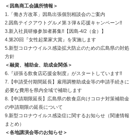
＜因島商工会議所情報＞
1.「働き方改革」因島出張個別相談会のご案内
2.因島テイクアウトグルメ第３弾＆応援キャンペーン!!
3.新入社員研修参加者募集!!【因島-4/2（金）】
4.第20回『女性起業家大賞』を実施します
5.新型コロナウイルス感染拡大防止のための広島県の対処
方針
＜融資、補助金、助成金関係＞
6.『頑張る飲食店応援金制度』がスタートしています!!
7.【申請受付期間延長】雇用調整助成金等の申請手続きに
必要な費用を県内全域で補助します
8.【申請期限延長】広島県の飲食店向けコロナ対策補助金
の申請期限の延長について
9.新型コロナウイルス感染症に関するお知らせ（関連情報
まとめ）
＜各地講演会等のお知らせ＞