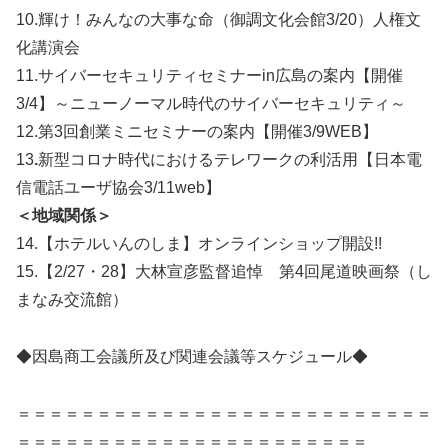
10.輝け！みんなの大事な命（御調文化会館3/20）人権文
化講演会
11.サイバーセキュリティセミナーin広島の案内【開催
3/4】～ニューノーマル時代のサイバーセキュリティ～
12.第3回創業ミニセミナーの案内【開催3/9WEB】
13
.
新型コロナ時代におけるテレワークの利活用【日本電
信電話ユーザ協会3/11web】
＜地域関係＞
14.【ホテルいんのしま】オンラインショップ開設!!
15.【2/27・28】大林宣彦監督追悼 第4回尾道映画祭（し
まなみ交流館）
◆因島商工会議所及び関連会議等スケジュール◆
＝＝＝＝＝＝＝＝＝＝＝＝＝＝＝＝＝＝＝＝＝＝＝＝＝＝
＝＝＝＝＝＝＝＝＝＝＝＝＝＝＝＝＝＝＝＝＝＝