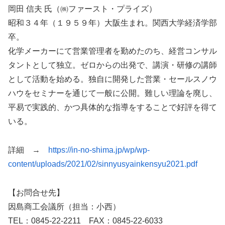
岡田 信夫 氏（㈱ファースト・プライズ）
昭和３４年（１９５９年）大阪生まれ。関西大学経済学部
卒。
化学メーカーにて営業管理者を勤めたのち、経営コンサル
タントとして独立。ゼロからの出発で、講演・研修の講師
として活動を始める。独自に開発した営業・セールスノウ
ハウをセミナーを通じて一般に公開。難しい理論を廃し、
平易で実践的、かつ具体的な指導をすることで好評を得て
いる。
詳細 →
https://in-no-shima.jp/wp/wp-
content/uploads/2021/02/sinnyusyainkensyu2021.pdf
【お問合せ先】
因島商工会議所（担当：小西）
TEL：0845-22-2211 FAX：0845-22-6033