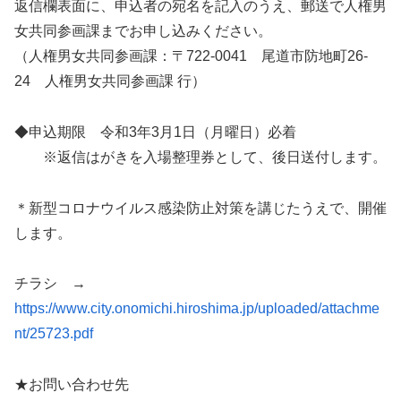
返信欄表面に、申込者の宛名を記入のうえ、郵送で人権男
女共同参画課までお申し込みください。
（人権男女共同参画課：〒722-0041 尾道市防地町26-
24 人権男女共同参画課 行）
◆申込期限 令和3年3月1日（月曜日）必着
※返信はがきを入場整理券として、後日送付します。
＊新型コロナウイルス感染防止対策を講じたうえで、開催
します。
チラシ →
https://www.city.onomichi.hiroshima.jp/uploaded/attachme
nt/25723.pdf
★お問い合わせ先