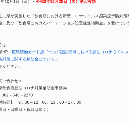
3年10月1日（金）～
令和3年12月28日（火）消印有効
去に県が実施した『飲食店における新型コロナウイルス感染症予防対策
金』及び『飲食店におけるパーテーション設置促進補助金』を受けてい
くは
県HP「
広島積極ガード店ゴールド認証取得における新型コロナウイルス
防対策に関する補助金について
」
覧ください。
問い合わせ＞
県飲食店新型コロナ対策補助金事務局
：082－546－2270
時間】 9：30～12：00、13：00～17：30
曜日・日曜日・祝日は除く）