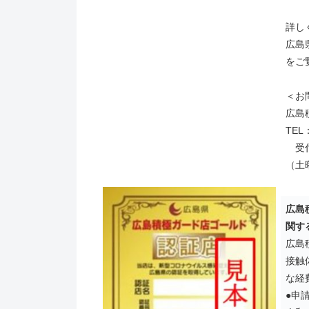
詳し
広島
をご
＜お
広島
TEL
受付時
（土
広島
関す
広島
接触
な経
●申