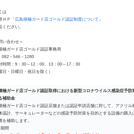
くは
県ＨＰ「
広島積極ガード店ゴールド認証制度について
」
覧ください。
問い合わせ＞
積極ガード店ゴールド認証事務局
：082－546－1280
間：9：30～12：00、13：00～17：30
曜日・日曜日・祝日を除く）
積極ガード店ゴールド認証取得における新型コロナウイルス感染症予防
る補助金
積極ガード店ゴールド認証店舗または認証申請店舗に対して、アクリル
体温計、サーキュレーターなどの感染予防対策を目的とする設備の購入
費を補助します。
請期間