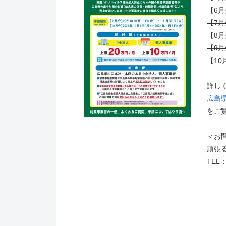
【6月
【7月
【8月
【9月
【10
詳し
広島
をご
＜お
頑張
TEL：