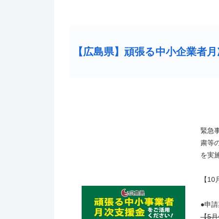
【広島県】頑張る中小企業者月
緊急
粛等
を実
【1
●申
【5月