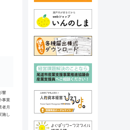
影響
小事業
業者月
実施し