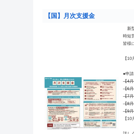
【国】月次支援金
新型
時短
皆様
【1
●申
【4月
【6月
【7月
【8月
【9月
【10
詳し