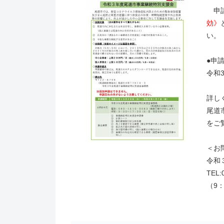
申
効》
い。
●申
令和
詳し
尾道
をご
＜お
令和
TEL:
（9