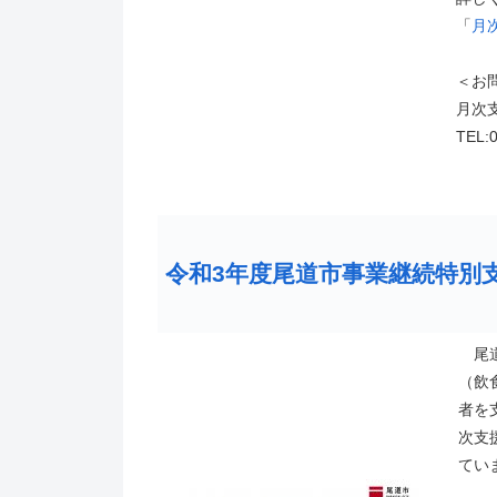
「
月
＜お
月次
TEL:
令和3年度尾道市事業継続特別
尾道
（飲
者を
次支
てい