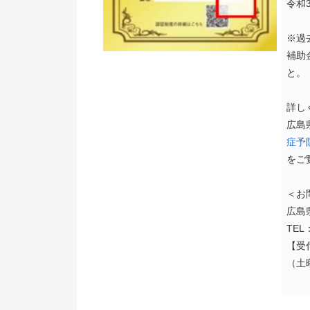
令和
※過
補助
と。
詳し
広島
症予
をご
＜お
広島
TEL
【受付
（土