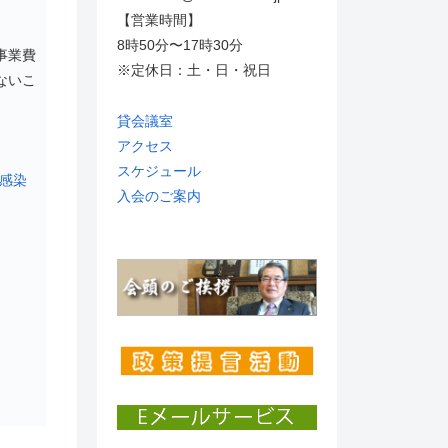
【営業時間】
8時50分〜17時30分
事業費
※定休日：土・日・祝日
ないこ
貸会議室
アクセス
スケジュール
感染
入会のご案内