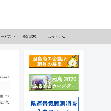
サービス
検定試験
はっさくん
1.12.24
舗につ
策が取