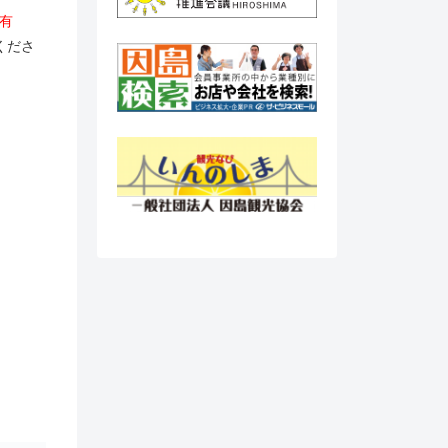
印有
くださ