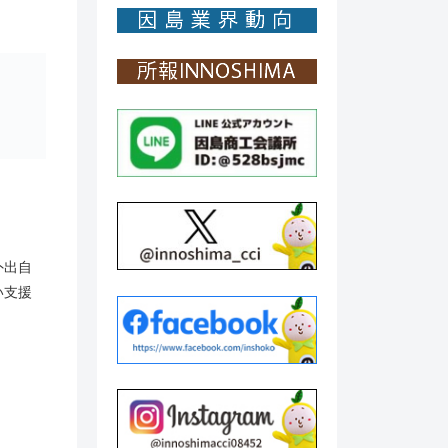
外出自
い支援