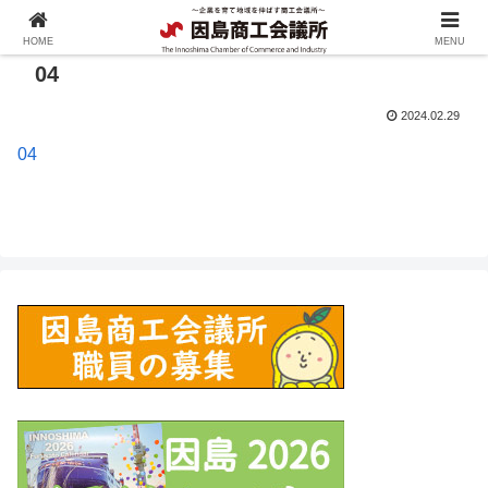
HOME
MENU
04
2024.02.29
04