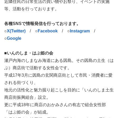
近隣住民の日常生活の買い物やお祭り、イベントの実施
等、活動を行っております。
各種SNSで情報発信を行っております。
○
X(Twitter)
/ ○
Facebook
/ ○
Instagram
/
○
Google
■いんのしま・はぶ姫の会
瀬戸内海のしまなみ海道にある因島。その因島の土生（は
ぶ）商店街で活動する女性会です。
平成17年3月に因島の玄関商店街として市民・消費者に愛
される街づくり、
地元の活性化と魅力掘り起こしを目的に「いんのしま土生
商店街振興組合」設立。
更に平成18年に商店のおかみさんの有志で組合女性部
「はぶ姫の会」が結成。