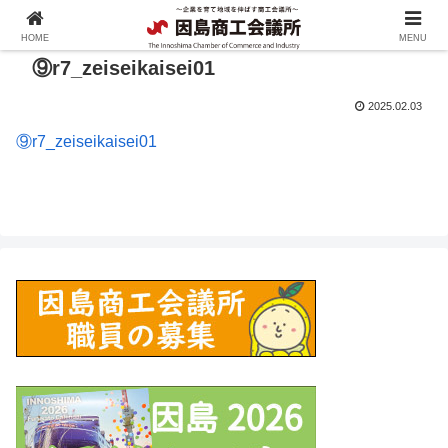
HOME
MENU
⑨r7_zeiseikaisei01
2025.02.03
⑨r7_zeiseikaisei01