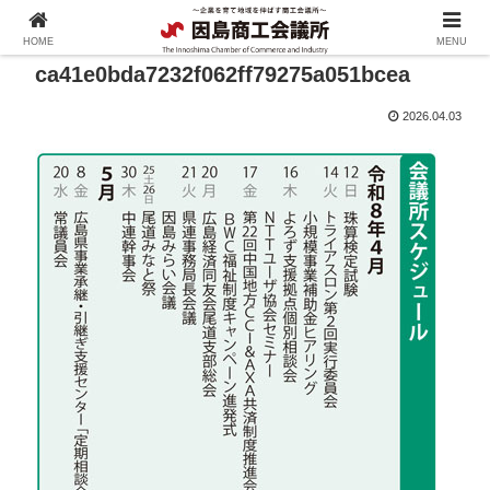
HOME
MENU
ca41e0bda7232f062ff79275a051bcea
2026.04.03