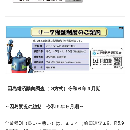
因島経済動向調査（DI方式）令和６年９月期
～因島景況の総括 令和６年９月期～
全業種DI（良い－悪い）は、▲３４（前回調査▲9、R5.9