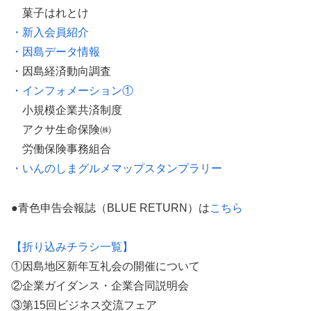
菓子はれとけ
・新入会員紹介
・因島データ情報
・因島経済動向調査
・インフォメーション①
小規模企業共済制度
アクサ生命保険㈱
労働保険事務組合
・いんのしまグルメマップスタンプラリー
●青色申告会報誌（BLUE RETURN）は
こちら
【折り込みチラシ一覧】
①因島地区新年互礼会の開催について
②企業ガイダンス・企業合同説明会
③第15回ビジネス交流フェア