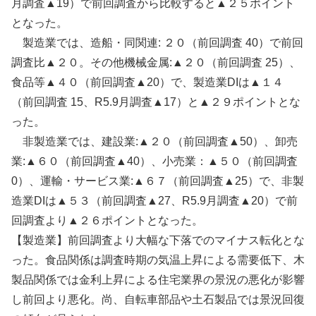
月調査▲19）で前回調査から比較すると▲２５ポイント
となった。
製造業では、造船・同関連: ２０（前回調査 40）で前回
調査比▲２０。その他機械金属:▲２０（前回調査 25）、
食品等▲４０（前回調査▲20）で、製造業DIは▲１４
（前回調査 15、R5.9月調査▲17）と▲２９ポイントとな
った。
非製造業では、建設業:▲２０（前回調査▲50）、卸売
業:▲６０（前回調査▲40）、小売業：▲５０（前回調査
0）、運輸・サービス業:▲６７（前回調査▲25）で、非製
造業DIは▲５３（前回調査▲27、R5.9月調査▲20）で前
回調査より▲２６ポイントとなった。
【製造業】前回調査より大幅な下落でのマイナス転化とな
った。食品関係は調査時期の気温上昇による需要低下、木
製品関係では金利上昇による住宅業界の景況の悪化が影響
し前回より悪化。尚、自転車部品や土石製品では景況回復